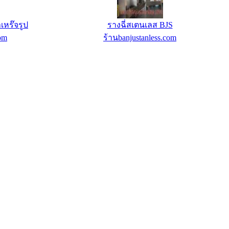
เหร๊จรูป
รางฉี่สเตนเลส BJS
com
ร้านbanjustanless.com