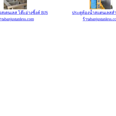
ัวสเตนเลส โต๊ะอ่างซิ้งค์ BJS
ประตูห้องน้ำสแตนเลสสำ
้านbanjustanless.com
ร้านbanjustanless.