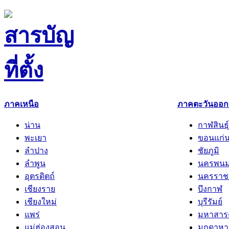
ภาคเหนือ
ภาคตะวันออกเ
น่าน
กาฬสินธุ์
พะเยา
ขอนแก่
ลำปาง
ชัยภูมิ
ลำพูน
นครพน
อุตรดิตถ์
นครราช
เชียงราย
บึงกาฬ
เชียงใหม่
บุรีรัมย์
แพร่
มหาสาร
แม่ฮ่องสอน
มุกดาหา