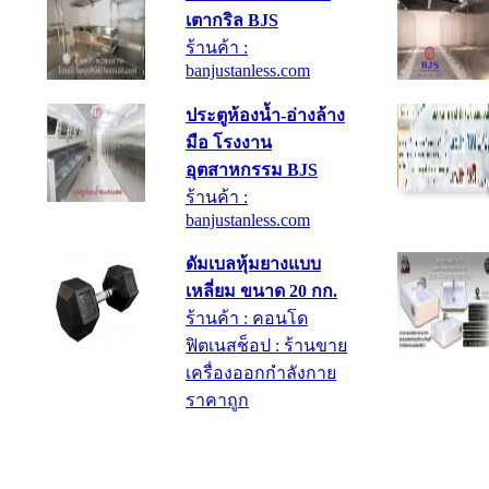
เตากริล BJS
ร้านค้า :
banjustanless.com
ประตูห้องน้ำ-อ่างล้าง
มือ โรงงาน
อุตสาหกรรม BJS
ร้านค้า :
banjustanless.com
ดัมเบลหุ้มยางแบบ
เหลี่ยม ขนาด 20 กก.
ร้านค้า : คอนโด
ฟิตเนสช็อป : ร้านขาย
เครื่องออกกำลังกาย
ราคาถูก