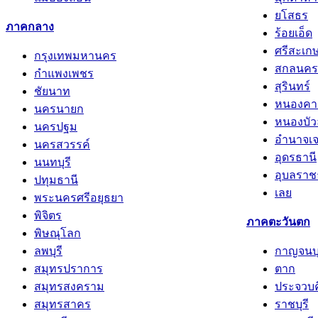
ยโสธร
ภาคกลาง
ร้อยเอ็ด
ศรีสะเก
กรุงเทพมหานคร
สกลนคร
กำแพงเพชร
สุรินทร์
ชัยนาท
หนองคา
นครนายก
หนองบัว
นครปฐม
อำนาจเจ
นครสวรรค์
อุดรธานี
นนทบุรี
อุบลราช
ปทุมธานี
เลย
พระนครศรีอยุธยา
พิจิตร
ภาคตะวันตก
พิษณุโลก
ลพบุรี
กาญจนบุ
สมุทรปราการ
ตาก
สมุทรสงคราม
ประจวบคี
สมุทรสาคร
ราชบุรี