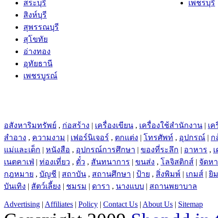
สระบุรี
เพชรบุรี
สิงห์บุรี
สุพรรณบุรี
สุโขทัย
อ่างทอง
อุทัยธานี
เพชรบูรณ์
อสังหาริมทรัพย์
,
ก่อสร้าง
|
เครื่องเขียน
,
เครื่องใช้สำนักงาน
|
เคร
สำอาง
,
ความงาม
|
เฟอร์นิเจอร์
,
ตกแต่ง
|
โทรศัพท์
,
อุปกรณ์
|
ก
แม่และเด็ก
|
หนังสือ
,
อุปกรณ์การศึกษา
|
ของที่ระลึก
|
อาหาร
,
เ
เนตคาเฟ่
|
ท่องเที่ยว
,
ตั๋ว
,
สันทนาการ
|
ขนส่ง
,
โลจิสติกส์
|
จัดห
กฎหมาย
,
บัญชี
|
สถาบัน
,
สถานศึกษา
|
ป้าย
,
สิ่งพิมพ์
|
เกมส์
|
ยิ
บันเทิง
|
สัตว์เลี้ยง
|
ชมรม
|
ดารา
,
นางแบบ
|
สถานพยาบาล
Advertising
|
Affiliates
|
Policy
|
Contact Us
|
About Us
|
Sitemap