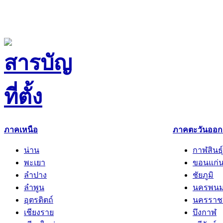
ภาคเหนือ
ภาคตะวันออกเ
น่าน
กาฬสินธุ์
พะเยา
ขอนแก่
ลำปาง
ชัยภูมิ
ลำพูน
นครพน
อุตรดิตถ์
นครราช
เชียงราย
บึงกาฬ