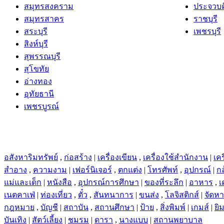
สมุทรสงคราม
ประจวบคี
สมุทรสาคร
ราชบุรี
สระบุรี
เพชรบุรี
สิงห์บุรี
สุพรรณบุรี
สุโขทัย
อ่างทอง
อุทัยธานี
เพชรบูรณ์
อสังหาริมทรัพย์
,
ก่อสร้าง
|
เครื่องเขียน
,
เครื่องใช้สำนักงาน
|
เคร
สำอาง
,
ความงาม
|
เฟอร์นิเจอร์
,
ตกแต่ง
|
โทรศัพท์
,
อุปกรณ์
|
ก
แม่และเด็ก
|
หนังสือ
,
อุปกรณ์การศึกษา
|
ของที่ระลึก
|
อาหาร
,
เ
เนตคาเฟ่
|
ท่องเที่ยว
,
ตั๋ว
,
สันทนาการ
|
ขนส่ง
,
โลจิสติกส์
|
จัดห
กฎหมาย
,
บัญชี
|
สถาบัน
,
สถานศึกษา
|
ป้าย
,
สิ่งพิมพ์
|
เกมส์
|
ยิ
บันเทิง
|
สัตว์เลี้ยง
|
ชมรม
|
ดารา
,
นางแบบ
|
สถานพยาบาล