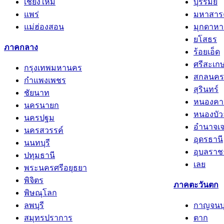
เชียงใหม่
บุรีรัมย์
แพร่
มหาสาร
แม่ฮ่องสอน
มุกดาหา
ยโสธร
ภาคกลาง
ร้อยเอ็ด
ศรีสะเก
กรุงเทพมหานคร
สกลนคร
กำแพงเพชร
สุรินทร์
ชัยนาท
หนองคา
นครนายก
หนองบัว
นครปฐม
อำนาจเจ
นครสวรรค์
อุดรธานี
นนทบุรี
อุบลราช
ปทุมธานี
เลย
พระนครศรีอยุธยา
พิจิตร
ภาคตะวันตก
พิษณุโลก
ลพบุรี
กาญจนบุ
สมุทรปราการ
ตาก