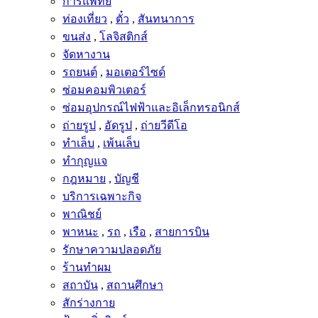
การแพทย์
ท่องเที่ยว
,
ตั๋ว
,
สันทนาการ
ขนส่ง
,
โลจิสติกส์
จัดหางาน
รถยนต์
,
มอเตอร์ไซด์
ซ่อมคอมพิวเตอร์
ซ่อมอุปกรณ์ไฟฟ้าและอิเล็กทรอนิกส์
ถ่ายรูป
,
อัดรูป
,
ถ่ายวีดีโอ
ทำเล็บ
,
เพ้นเล็บ
ทำกุญแจ
กฎหมาย
,
บัญชี
บริการเฉพาะกิจ
พาณิชย์
พาหนะ
,
รถ
,
เรือ
,
สายการบิน
รักษาความปลอดภัย
ร้านทำผม
สถาบัน
,
สถานศึกษา
สักร่างกาย