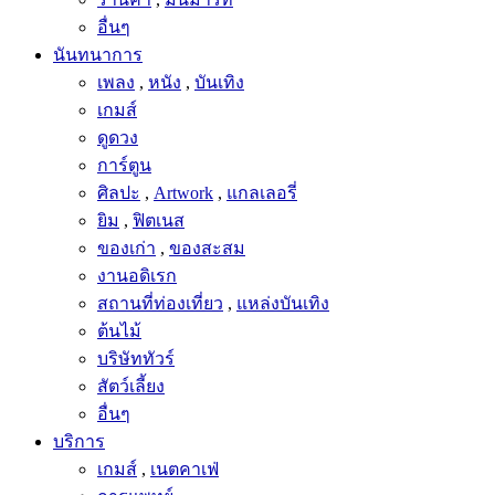
อื่นๆ
นันทนาการ
เพลง
,
หนัง
,
บันเทิง
เกมส์
ดูดวง
การ์ตูน
ศิลปะ
,
Artwork
,
แกลเลอรี่
ยิม
,
ฟิตเนส
ของเก่า
,
ของสะสม
งานอดิเรก
สถานที่ท่องเที่ยว
,
แหล่งบันเทิง
ต้นไม้
บริษัททัวร์
สัตว์เลี้ยง
อื่นๆ
บริการ
เกมส์
,
เนตคาเฟ่