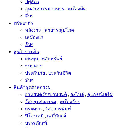
ปศุสัตว์
อุตสาหกรรมอาหาร
,
เครื่องดื่ม
อื่นๆ
ทรัพยากร
พลังงาน
,
สาธารณูปโภค
เหมืองแร่
อื่นๆ
ธุรกิจการเงิน
เงินทุน
,
หลักทรัพย์
ธนาคาร
ประกันภัย
,
ประกันชีวิต
อื่นๆ
สินค้าอุตสาหกรรม
ยานยนต์จักรยานยนต์
,
อะไหล่
,
อุปกรณ์เสริม
วัสดุอุตสหกรรม
,
เครื่องจักร
กระดาษ
,
วัสดุการพิมพ์
ปิโตรเคมี
,
เคมีภัณฑ์
บรรจุภัณฑ์