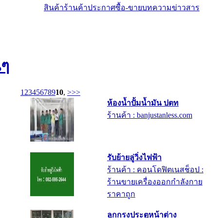
สินค้า
ร้านค้า
ประกาศซื้อ-ขาย
บทความ
ข่าวสาร
นๆ
1
2
3
4
5
6
7
8
9
10
,
>
>>
ห้องน้ำปั้มน้ำมัน ปตท
ร้านค้า : banjustanless.com
รับย้ายลู่วิ่งไฟฟ้า
ร้านค้า : คอนโดฟิตเนสช็อป :
ร้านขายเครื่องออกกำลังกาย
ราคาถูก
ลูกกรงประตูหน้าต่าง