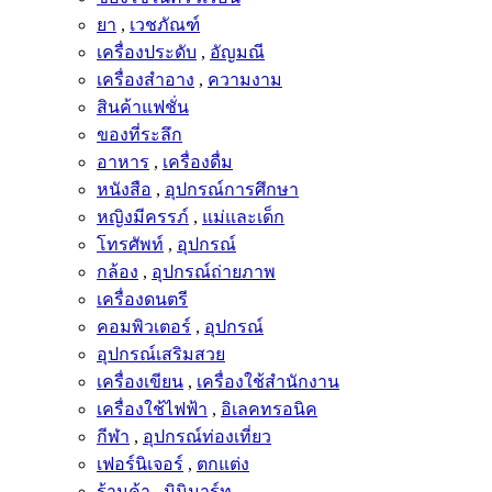
ยา
,
เวชภัณฑ์
เครื่องประดับ
,
อัญมณี
เครื่องสำอาง
,
ความงาม
สินค้าแฟชั่น
ของที่ระลึก
อาหาร
,
เครื่องดื่ม
หนังสือ
,
อุปกรณ์การศึกษา
หญิงมีครรภ์
,
แม่และเด็ก
โทรศัพท์
,
อุปกรณ์
กล้อง
,
อุปกรณ์ถ่ายภาพ
เครื่องดนตรี
คอมพิวเตอร์
,
อุปกรณ์
อุปกรณ์เสริมสวย
เครื่องเขียน
,
เครื่องใช้สำนักงาน
เครื่องใช้ไฟฟ้า
,
อิเลคทรอนิค
กีฬา
,
อุปกรณ์ท่องเที่ยว
เฟอร์นิเจอร์
,
ตกแต่ง
ร้านค้า
,
มินิมาร์ท