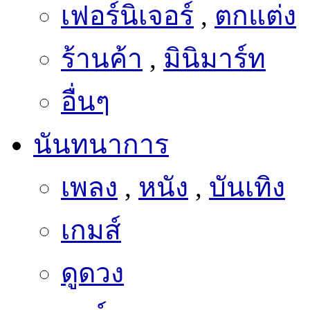
ร้านค้า
,
มินิมาร์ท
อื่นๆ
นันทนาการ
เพลง
,
หนัง
,
บันเทิง
เกมส์
ดูดวง
การ์ตูน