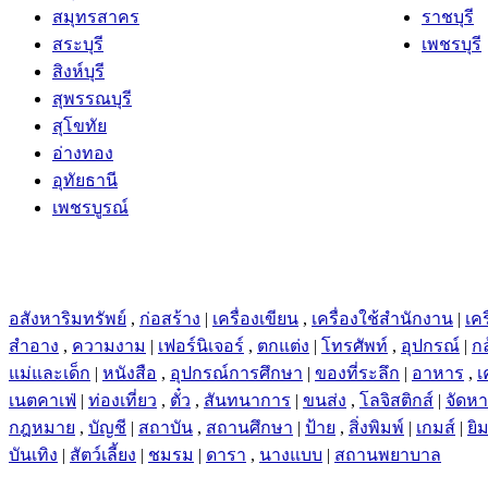
สระบุรี
เพชรบุรี
สิงห์บุรี
สุพรรณบุรี
สุโขทัย
อ่างทอง
อุทัยธานี
เพชรบูรณ์
อสังหาริมทรัพย์
,
ก่อสร้าง
|
เครื่องเขียน
,
เครื่องใช้สำนักงาน
|
เคร
สำอาง
,
ความงาม
|
เฟอร์นิเจอร์
,
ตกแต่ง
|
โทรศัพท์
,
อุปกรณ์
|
ก
แม่และเด็ก
|
หนังสือ
,
อุปกรณ์การศึกษา
|
ของที่ระลึก
|
อาหาร
,
เ
เนตคาเฟ่
|
ท่องเที่ยว
,
ตั๋ว
,
สันทนาการ
|
ขนส่ง
,
โลจิสติกส์
|
จัดห
กฎหมาย
,
บัญชี
|
สถาบัน
,
สถานศึกษา
|
ป้าย
,
สิ่งพิมพ์
|
เกมส์
|
ยิ
บันเทิง
|
สัตว์เลี้ยง
|
ชมรม
|
ดารา
,
นางแบบ
|
สถานพยาบาล
Advertising
|
Affiliates
|
Policy
|
Contact Us
|
About Us
|
Sitemap