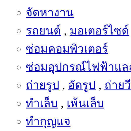
จัดหางาน
รถยนต์
,
มอเตอร์ไซด์
ซ่อมคอมพิวเตอร์
ซ่อมอุปกรณ์ไฟฟ้าและ
ถ่ายรูป
,
อัดรูป
,
ถ่ายว
ทำเล็บ
,
เพ้นเล็บ
ทำกุญแจ
กฎหมาย
,
บัญชี