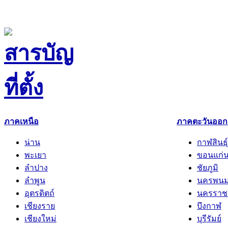
ภาคเหนือ
ภาคตะวันออกเ
น่าน
กาฬสินธุ์
พะเยา
ขอนแก่
ลำปาง
ชัยภูมิ
ลำพูน
นครพน
อุตรดิตถ์
นครราช
เชียงราย
บึงกาฬ
เชียงใหม่
บุรีรัมย์
แพร่
มหาสาร