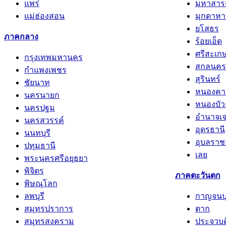
แม่ฮ่องสอน
มุกดาหา
ยโสธร
ภาคกลาง
ร้อยเอ็ด
ศรีสะเก
กรุงเทพมหานคร
สกลนคร
กำแพงเพชร
สุรินทร์
ชัยนาท
หนองคา
นครนายก
หนองบัว
นครปฐม
อำนาจเจ
นครสวรรค์
อุดรธานี
นนทบุรี
อุบลราช
ปทุมธานี
เลย
พระนครศรีอยุธยา
พิจิตร
ภาคตะวันตก
พิษณุโลก
ลพบุรี
กาญจนบุ
สมุทรปราการ
ตาก
สมุทรสงคราม
ประจวบคี
สมุทรสาคร
ราชบุรี