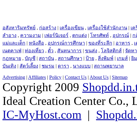
อสังหาริมทรัพย์
,
ก่อสร้าง
|
เครื่องเขียน
,
เครื่องใช้สำนักงาน
|
เคร
สำอาง
,
ความงาม
|
เฟอร์นิเจอร์
,
ตกแต่ง
|
โทรศัพท์
,
อุปกรณ์
|
ก
แม่และเด็ก
|
หนังสือ
,
อุปกรณ์การศึกษา
|
ของที่ระลึก
|
อาหาร
,
เ
เนตคาเฟ่
|
ท่องเที่ยว
,
ตั๋ว
,
สันทนาการ
|
ขนส่ง
,
โลจิสติกส์
|
จัดห
กฎหมาย
,
บัญชี
|
สถาบัน
,
สถานศึกษา
|
ป้าย
,
สิ่งพิมพ์
|
เกมส์
|
ยิ
บันเทิง
|
สัตว์เลี้ยง
|
ชมรม
|
ดารา
,
นางแบบ
|
สถานพยาบาล
Advertising
|
Affiliates
|
Policy
|
Contact Us
|
About Us
|
Sitemap
Copyright 2009
Shopdd.in.
Ideal Creation Center Co., 
IC-MyHost.com
|
Shopdd.