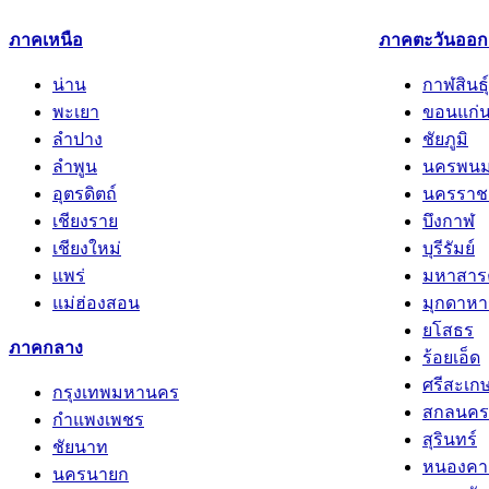
ภาคเหนือ
ภาคตะวันออกเ
น่าน
กาฬสินธุ์
พะเยา
ขอนแก่
ลำปาง
ชัยภูมิ
ลำพูน
นครพน
อุตรดิตถ์
นครราช
เชียงราย
บึงกาฬ
เชียงใหม่
บุรีรัมย์
แพร่
มหาสาร
แม่ฮ่องสอน
มุกดาหา
ยโสธร
ภาคกลาง
ร้อยเอ็ด
ศรีสะเก
กรุงเทพมหานคร
สกลนคร
กำแพงเพชร
สุรินทร์
ชัยนาท
หนองคา
นครนายก
หนองบัว
นครปฐม