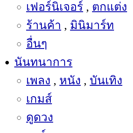
ร้านค้า
,
มินิมาร์ท
อื่นๆ
นันทนาการ
เพลง
,
หนัง
,
บันเทิง
เกมส์
ดูดวง
การ์ตูน