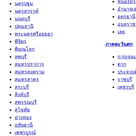
อำนาจเจ
นครสวรรค์
อุดรธานี
นนทบุรี
อุบลราช
ปทุมธานี
เลย
พระนครศรีอยุธยา
พิจิตร
ภาคตะวันตก
พิษณุโลก
ลพบุรี
กาญจนบุ
สมุทรปราการ
ตาก
สมุทรสงคราม
ประจวบคี
สมุทรสาคร
ราชบุรี
สระบุรี
เพชรบุรี
สิงห์บุรี
สุพรรณบุรี
สุโขทัย
อ่างทอง
อุทัยธานี
เพชรบูรณ์