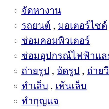
จัดหางาน
รถยนต์
,
มอเตอร์ไซด์
ซ่อมคอมพิวเตอร์
ซ่อมอุปกรณ์ไฟฟ้าและ
ถ่ายรูป
,
อัดรูป
,
ถ่ายว
ทำเล็บ
,
เพ้นเล็บ
ทำกุญแจ
กฎหมาย
,
บัญชี