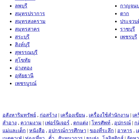
ลพบุรี
กาญจนบุ
สมุทรปราการ
ตาก
สมุทรสงคราม
ประจวบคี
สมุทรสาคร
ราชบุรี
สระบุรี
เพชรบุรี
สิงห์บุรี
สุพรรณบุรี
สุโขทัย
อ่างทอง
อุทัยธานี
เพชรบูรณ์
อสังหาริมทรัพย์
,
ก่อสร้าง
|
เครื่องเขียน
,
เครื่องใช้สำนักงาน
|
เคร
สำอาง
,
ความงาม
|
เฟอร์นิเจอร์
,
ตกแต่ง
|
โทรศัพท์
,
อุปกรณ์
|
ก
แม่และเด็ก
|
หนังสือ
,
อุปกรณ์การศึกษา
|
ของที่ระลึก
|
อาหาร
,
เ
เนตคาเฟ่
|
ท่องเที่ยว
,
ตั๋ว
,
สันทนาการ
|
ขนส่ง
,
โลจิสติกส์
|
จัดห