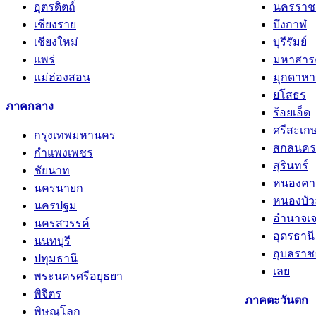
อุตรดิตถ์
นครราช
เชียงราย
บึงกาฬ
เชียงใหม่
บุรีรัมย์
แพร่
มหาสาร
แม่ฮ่องสอน
มุกดาหา
ยโสธร
ภาคกลาง
ร้อยเอ็ด
ศรีสะเก
กรุงเทพมหานคร
สกลนคร
กำแพงเพชร
สุรินทร์
ชัยนาท
หนองคา
นครนายก
หนองบัว
นครปฐม
อำนาจเจ
นครสวรรค์
อุดรธานี
นนทบุรี
อุบลราช
ปทุมธานี
เลย
พระนครศรีอยุธยา
พิจิตร
ภาคตะวันตก
พิษณุโลก