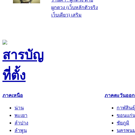
ผูกดวง (เว็บหลักตัวจริง
เว็บเดียว) เสริม
ภาคเหนือ
ภาคตะวันออกเ
น่าน
กาฬสินธุ์
พะเยา
ขอนแก่
ลำปาง
ชัยภูมิ
ลำพูน
นครพน